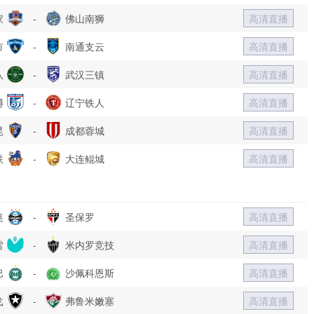
家
-
佛山南狮
高清直播
市
-
南通支云
高清直播
队
-
武汉三镇
高清直播
博
-
辽宁铁人
高清直播
昆
-
成都蓉城
高清直播
联
-
大连鲲城
高清直播
奥
-
圣保罗
高清直播
雷
-
米内罗竞技
高清直播
巴
-
沙佩科恩斯
高清直播
戈
-
弗鲁米嫩塞
高清直播