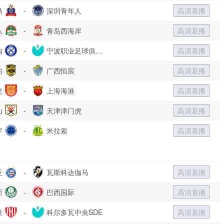
鼎
-
深圳青年人
高清直播
队
-
青岛西海岸
高清直播
钩
-
宁波职业足球俱乐
高清直播
豹
-
部
广西恒宸
高清直播
龙
-
上海海港
高清直播
山
-
天津津门虎
高清直播
罗
-
米拉索
高清直播
亚
-
瓦斯科达伽马
高清直播
斯
-
巴西国际
高清直播
联
-
科尔多瓦中央SDE
高清直播