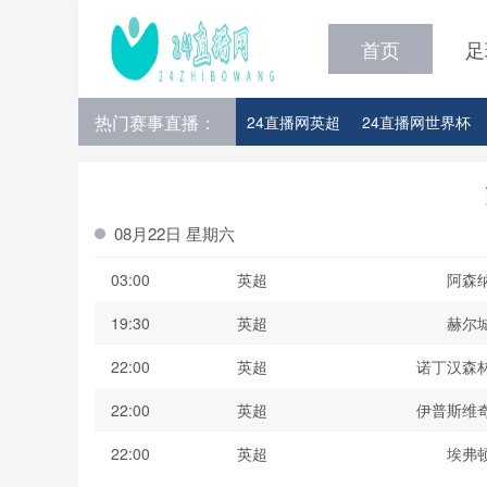
首页
足
热门赛事直播：
24直播网英超
24直播网世界杯
24直播网意甲
24直播网法甲
08月22日 星期六
03:00
英超
阿森
19:30
英超
赫尔
22:00
英超
诺丁汉森
22:00
英超
伊普斯维
22:00
英超
埃弗