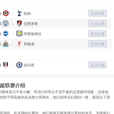
德
-
热刺
高清直播
城
-
伯恩茅斯
高清直播
顿
-
阿斯顿维拉
高清直播
联
-
利物浦
高清直播
姆
-
切尔西
高清直播
超联赛介绍
ome}球队的整体实力不容小觑，球员们经常以不屈不挠的态度面对强敌，这使他
其坚韧的防守和高效的反击能力而闻名，他们的球员们团结一致，展现出了强
来流畅高清的。在这场的比赛中，他们都有可能发挥出更好的水平，为球迷们