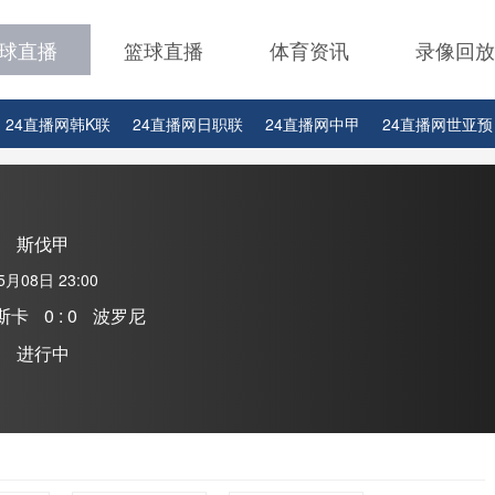
球直播
篮球直播
体育资讯
录像回放
24直播网韩K联
24直播网日职联
24直播网中甲
24直播网世亚预
24直播网西甲
24直播网德甲
24直播网欧冠
24直播网中超
斯伐甲
5月08日 23:00
斯卡
0 : 0
波罗尼
进行中