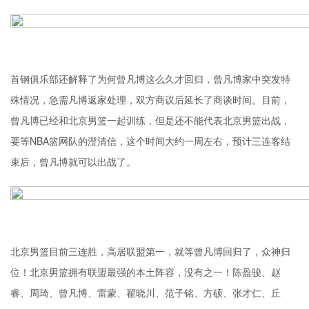
首钢俱乐部还解释了为何曾凡博这么久才回归，曾凡博家中突发特
殊情况，急需凡博返家处理，双方商议后延长了商谈时间。目前，
曾凡博已经和北京男篮一起训练，但是还不能代表北京男篮出战，
要等NBA篮网队的澄清信，这个时间大约一周左右，预计三连客结
束后，曾凡博就可以出战了。
北京男篮目前三连胜，高居联盟第一，就等曾凡博回归了，众神归
位！北京男篮拥有联盟最强的本土阵容，没有之一！陈盈骏、赵
睿、周琦、曾凡博、雷蒙、翟晓川、范子铭、方硕、张才仁、丘