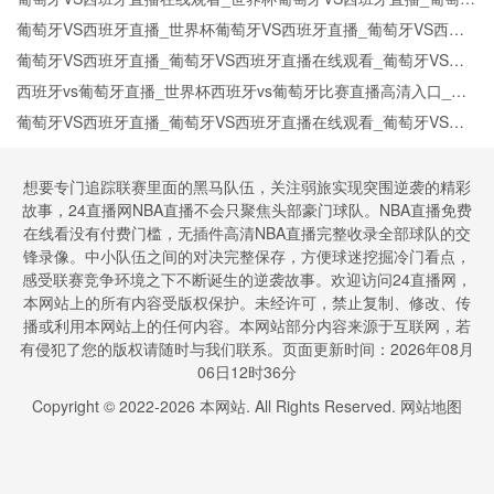
VS西班牙比赛观看直达入口
葡萄牙VS西班牙直播_世界杯葡萄牙VS西班牙直播_葡萄牙VS西班
牙在线高清直播
葡萄牙VS西班牙直播_葡萄牙VS西班牙直播在线观看_葡萄牙VS西
班牙实时全场直播入口
西班牙vs葡萄牙直播_世界杯西班牙vs葡萄牙比赛直播高清入口_西
班牙vs葡萄牙预测分析直播
葡萄牙VS西班牙直播_葡萄牙VS西班牙直播在线观看_葡萄牙VS西
班牙实时全场直播入口
想要专门追踪联赛里面的黑马队伍，关注弱旅实现突围逆袭的精彩
故事，24直播网NBA直播不会只聚焦头部豪门球队。NBA直播免费
在线看没有付费门槛，无插件高清NBA直播完整收录全部球队的交
锋录像。中小队伍之间的对决完整保存，方便球迷挖掘冷门看点，
感受联赛竞争环境之下不断诞生的逆袭故事。欢迎访问24直播网，
本网站上的所有内容受版权保护。未经许可，禁止复制、修改、传
播或利用本网站上的任何内容。本网站部分内容来源于互联网，若
有侵犯了您的版权请随时与我们联系。页面更新时间：2026年08月
06日12时36分
Copyright © 2022-
2026
本网站. All Rights Reserved.
网站地图