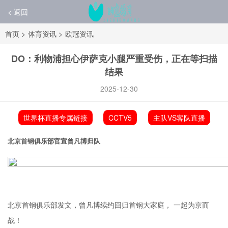
< 返回
首页
>
体育资讯
>
欧冠资讯
DO：利物浦担心伊萨克小腿严重受伤，正在等扫描
结果
2025-12-30
世界杯直播专属链接
CCTV5
主队VS客队直播
北京首钢俱乐部官宣曾凡博归队
北京首钢俱乐部发文，曾凡博续约回归首钢大家庭， 一起为京而
战！