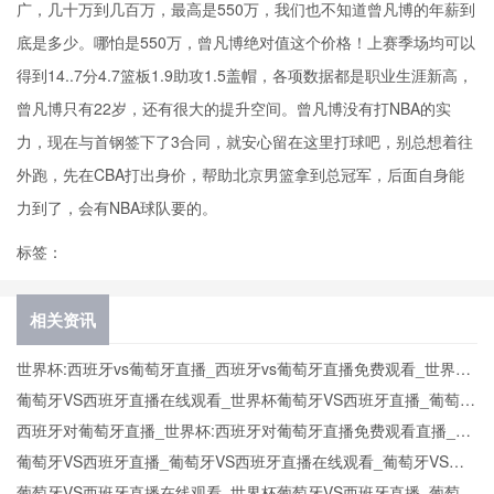
广，几十万到几百万，最高是550万，我们也不知道曾凡博的年薪到
底是多少。哪怕是550万，曾凡博绝对值这个价格！上赛季场均可以
得到14..7分4.7篮板1.9助攻1.5盖帽，各项数据都是职业生涯新高，
曾凡博只有22岁，还有很大的提升空间。曾凡博没有打NBA的实
力，现在与首钢签下了3合同，就安心留在这里打球吧，别总想着往
外跑，先在CBA打出身价，帮助北京男篮拿到总冠军，后面自身能
力到了，会有NBA球队要的。
标签：
相关资讯
世界杯:西班牙vs葡萄牙直播_西班牙vs葡萄牙直播免费观看_世界杯
今日西班牙vs葡萄牙直播在线观看高清视频直播
葡萄牙VS西班牙直播在线观看_世界杯葡萄牙VS西班牙直播_葡萄牙
VS西班牙比赛观看直达入口
西班牙对葡萄牙直播_世界杯:西班牙对葡萄牙直播免费观看直播_世
界杯西班牙对葡萄牙直播在线观看高清无插件
葡萄牙VS西班牙直播_葡萄牙VS西班牙直播在线观看_葡萄牙VS西
班牙实时全场直播入口
葡萄牙VS西班牙直播在线观看_世界杯葡萄牙VS西班牙直播_葡萄牙