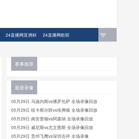
24直播网亚洲杯
24直播网欧联
赛事推荐
最新录像
05月29日 乌迪内斯vs佛罗伦萨 全场录像回放
05月29日 纽卡斯尔联vs埃弗顿 全场录像回放
05月29日 南安普顿vs阿森纳 全场录像回放
05月29日 威尼斯vs尤文图斯 全场录像回放
05月29日 贵州飞鹰vs深圳吉祥 全场录像