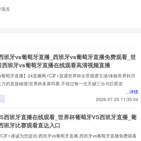
牌清洗
西班牙vs葡萄牙直播_西班牙vs葡萄牙直播免费观看_世
日西班牙vs葡萄牙直播在线观看高清视频直播
s葡萄牙直播】24直播网⚡️C罗⚡️直通世界杯全景观赛主场!体验世界杯历
火力的直接碰撞!世界杯多屏同看,不错过每一次关键三分与巨星攻
...详情
应
2026-07-20 11:35:04
R
可
VS西班牙直播在线观看_世界杯葡萄牙VS西班牙直播_葡
：
S西班牙比赛观看直达入口
6
景
⚡️C罗⚡️虔诚为您提供:西班牙vs葡萄牙直播,西班牙vs葡萄牙直播免费观看
略