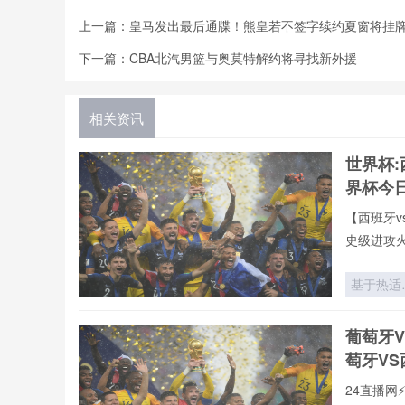
上一篇：
皇马发出最后通牒！熊皇若不签字续约夏窗将挂
下一篇：
CBA北汽男篮与奥莫特解约将寻找新外援
相关资讯
世界杯:
界杯今
【西班牙v
史级进攻
基于热适
干预的VA
裁判判罚
葡萄牙
靠性增强
萄牙V
面向202
世界杯场
24直播网
的优化策