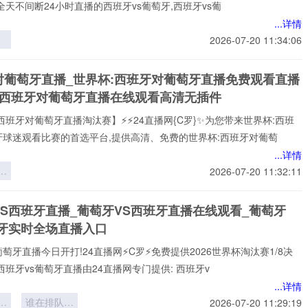
全天不间断24小时直播的西班牙vs葡萄牙,西班牙vs葡
...详情
引
2026-07-20 11:34:06
杯
的
对葡萄牙直播_世界杯:西班牙对葡萄牙直播免费观看直播
与
杯西班牙对葡萄牙直播在线观看高清无插件
*
西班牙对葡萄牙直播淘汰赛】⚡⚡24直播网{C罗}✨为您带来世界杯:西班
牙球迷观看比赛的首选平台,提供高清、免费的世界杯:西班牙对葡萄
...详情
：
2026-07-20 11:32:11
后
间
VS西班牙直播_葡萄牙VS西班牙直播在线观看_葡萄牙
班牙实时全场直播入口
葡萄牙直播今日开打!24直播网⚡️C罗⚡️免费提供2026世界杯淘汰赛1/8决
西班牙vs葡萄牙直播由24直播网专门提供: 西班牙v
...详情
球
谁在排队等
2026-07-20 11:29:19