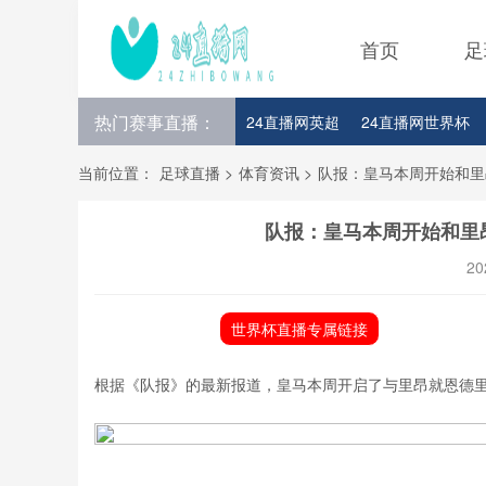
首页
足
热门赛事直播：
24直播网英超
24直播网世界杯
24直播网意甲
24直播网法甲
当前位置：
足球直播
>
体育资讯
>
队报：皇马本周开始和里
队报：皇马本周开始和里
20
世界杯直播专属链接
根据《队报》的最新报道，皇马本周开启了与里昂就
恩德