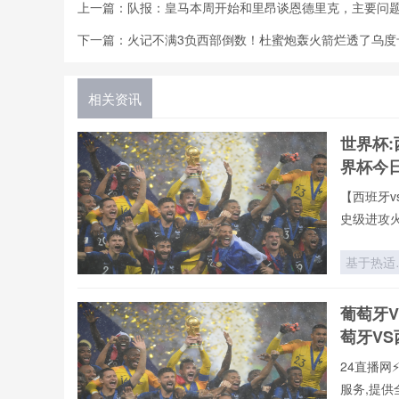
上一篇：
队报：皇马本周开始和里昂谈恩德里克，主要问
下一篇：
火记不满3负西部倒数！杜蜜炮轰火箭烂透了乌度
相关资讯
世界杯:
界杯今
【西班牙v
史级进攻
基于热适
干预的VA
裁判判罚
葡萄牙
靠性增强
萄牙V
面向202
世界杯场
24直播网
的优化策
服务,提供