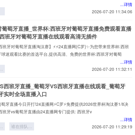
...详情
引
2026-07-20 11:34:06
杯
的
对葡萄牙直播_世界杯:西班牙对葡萄牙直播免费观看直播
与
杯西班牙对葡萄牙直播在线观看高清无插件
*
西班牙对葡萄牙直播淘汰赛】⚡⚡24直播网{C罗}✨为您带来世界杯:西班
牙球迷观看比赛的首选平台,提供高清、免费的世界杯:西班牙对葡萄
...详情
：
2026-07-20 11:32:11
后
间
VS西班牙直播_葡萄牙VS西班牙直播在线观看_葡萄牙
班牙实时全场直播入口
葡萄牙直播今日开打!24直播网⚡️C罗⚡️免费提供2026世界杯淘汰赛1/8决
西班牙vs葡萄牙直播由24直播网专门提供: 西班牙v
...详情
球
谁在排队等
2026-07-20 11:29:19
：
死？