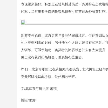
表现越来越好。特别是在曾凡博受伤后，奥莫特在进攻端
约权，当时主要考虑的是曾凡博有可能前往海外联赛打球
新赛季开始前，北汽男篮与奥莫特完成续约。但他在归队后
如上赛季刚来的时候，另外他的个人能力还是有些不足。”
人训练。可即便如此，奥莫特的比赛状态并未有太大提升，
更是没有获得出场机会，他表情有些沮丧。
21日，北京青年报记者从相关渠道获悉，北汽男篮已经与
季开局阶段四战全胜，位列积分榜首。
文/北京青年报记者 宋翔
编辑/李涛