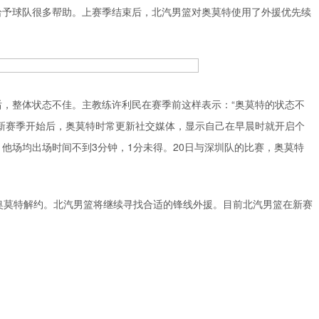
给予球队很多帮助。上赛季结束后，北汽男篮对奥莫特使用了外援优先续
。
，整体状态不佳。主教练许利民在赛季前这样表示：“奥莫特的状态不
新赛季开始后，奥莫特时常更新社交媒体，显示自己在早晨时就开启个
他场均出场时间不到3分钟，1分未得。20日与深圳队的比赛，奥莫特
奥莫特解约。北汽男篮将继续寻找合适的锋线外援。目前北汽男篮在新赛