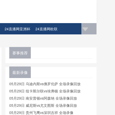
24直播网亚洲杯
24直播网欧联
赛事推荐
最新录像
05月29日 乌迪内斯vs佛罗伦萨 全场录像回放
05月29日 纽卡斯尔联vs埃弗顿 全场录像回放
05月29日 南安普顿vs阿森纳 全场录像回放
05月29日 威尼斯vs尤文图斯 全场录像回放
05月29日 贵州飞鹰vs深圳吉祥 全场录像