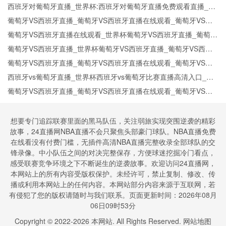
VS西班牙比赛观看直达入口
西班牙对葡萄牙直播_世界杯:西班牙对葡萄牙直播免费观看直播_世
界杯西班牙对葡萄牙直播在线观看高清无插件
葡萄牙VS西班牙直播_葡萄牙VS西班牙直播在线观看_葡萄牙VS西
班牙实时全场直播入口
葡萄牙VS西班牙直播在线观看_世界杯葡萄牙VS西班牙直播_葡萄牙
VS西班牙比赛观看直达入口
葡萄牙VS西班牙直播_世界杯葡萄牙VS西班牙直播_葡萄牙VS西班
牙在线高清直播
葡萄牙VS西班牙直播_葡萄牙VS西班牙直播在线观看_葡萄牙VS西
班牙实时全场直播入口
西班牙vs葡萄牙直播_世界杯西班牙vs葡萄牙比赛直播高清入口_西
班牙vs葡萄牙预测分析直播
葡萄牙VS西班牙直播_葡萄牙VS西班牙直播在线观看_葡萄牙VS西
班牙实时全场直播入口
想要专门追踪联赛里面的黑马队伍，关注弱旅实现突围逆袭的精彩
故事，24直播网NBA直播不会只聚焦头部豪门球队。NBA直播免费
在线看没有付费门槛，无插件高清NBA直播完整收录全部球队的交
锋录像。中小队伍之间的对决完整保存，方便球迷挖掘冷门看点，
感受联赛竞争环境之下不断诞生的逆袭故事。欢迎访问24直播网，
本网站上的所有内容受版权保护。未经许可，禁止复制、修改、传
播或利用本网站上的任何内容。本网站部分内容来源于互联网，若
有侵犯了您的版权请随时与我们联系。页面更新时间：2026年08月
06日09时53分
Copyright © 2022-
2026
本网站. All Rights Reserved.
网站地图