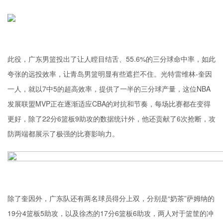
此役，广东男篮投出了让人瞠目结舌、55.6%的三分球命中率，如此
夸张的远投效率，让青岛男篮明显有些遮拦不住。光特雷维林-奎因
一人，就以7中5的超高效率，提供了一半的三分球产量，这位NBA
发展联盟MVP正在逐渐适应CBA的对抗和节奏，每场比赛都在变得
更好，除了22分6篮板9助攻的数据统计外，他还贡献了6次抢断，攻
防两端都展示了极强的比赛影响力。
除了奎因外，广东队还有两名球员得分上双，分别是“奶茶”萨姆纳的
19分4篮板5助攻，以及徐杰的17分6篮板6助攻，两人对于篮筐的冲