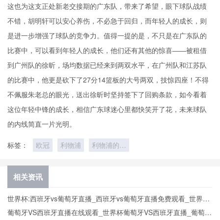
这也为这支正处新老交接期的广东队，带来了希望，眼下球队战绩
不错，胡明轩可以安心养伤，不必急于回归，而年轻人的成长，则
是进一步增强了球队的竞争力。值得一提的是，不只是在广东队的
比赛中，可以看到年轻人的成长，他们还有其他的惊喜——被租借
到广州队的徐昕，场均数据已经来到两双水平，在广州队和江苏队
的比赛中，他更是砍下了27分14篮板的大号两双，技惊四座！不得
不佩服朱老总的眼光，送出徐昕时坚持签下了回购条款，如今看着
这位年轻中锋的成长，相信广东球迷心里都快笑开了花，未来球队
的内线简直一片光明。
标签：
欧冠
利物浦
利物浦的比
赛之路
相关资讯
世界杯:西班牙vs葡萄牙直播_西班牙vs葡萄牙直播免费观看_世界杯
今日西班牙vs葡萄牙直播在线观看高清视频直播
葡萄牙VS西班牙直播在线观看_世界杯葡萄牙VS西班牙直播_葡萄牙