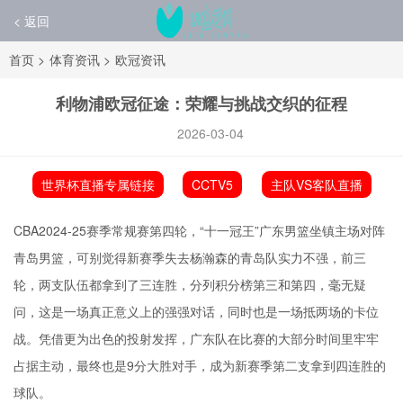
< 返回
首页
>
体育资讯
>
欧冠资讯
利物浦欧冠征途：荣耀与挑战交织的征程
2026-03-04
世界杯直播专属链接
CCTV5
主队VS客队直播
CBA2024-25赛季常规赛第四轮，“十一冠王”广东男篮坐镇主场对阵
青岛男篮，可别觉得新赛季失去杨瀚森的青岛队实力不强，前三
轮，两支队伍都拿到了三连胜，分列积分榜第三和第四，毫无疑
问，这是一场真正意义上的强强对话，同时也是一场抵两场的卡位
战。凭借更为出色的投射发挥，广东队在比赛的大部分时间里牢牢
占据主动，最终也是9分大胜对手，成为新赛季第二支拿到四连胜的
球队。