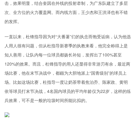
击，效果明显，结合奎因在外线的投射牵制，为广东队建立了多层
次、全方位的火力覆盖网。而内线方面，王少杰和王洪泽也有不错
的发挥。
一直以来，杜锋指导因为对“大番薯”们的执念而饱受诟病，认为他选
人用人很有问题，但从杜指导新赛季的执教来看，他完全称得上是
知人善用，让队内每一位球员都扬长补短，发挥出了100%甚至
120%的效果。而且，杜锋指导的用人还显得非常游刃有余，最近两
场比赛，他在末节决战中，都颇为大胆地派上“国青级别”的球员上
场。比如这场比赛，杜指导一度让奶茶带着焦泊乔、陈家政、黄明
依等球员打末节决战，4名国内球员的平均年龄仅为22岁，这样的练
兵效果，可不是一般的垃圾时间所能比拟的。