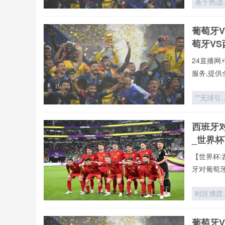
基于热适
罗全球重要
干预的VA
有直播均
裁判判罚
葡萄牙
直播网专
靠性增强
萄牙V
面向2026
世界杯场
24直播网
的优化策
服务,提供
本站郑重承
直播,第
**无球引
新闻等一
力：世界
直播网提供
战术史中
西班牙
vs葡萄牙
跑动矩阵
_世界
空间博弈*
【世界杯:
牙对葡萄
播。用户
据、战术
时区博弈
验,不错过
世界杯背
的隐形时
葡萄牙