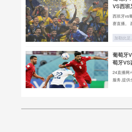
战场
VS西
西班牙vs
赛直播。 
vs葡萄牙
录像回放、
加勒比足
们可免费观
的绞刑架
2026世界
葡萄牙
杯中北美
萄牙V
张门票
24直播网
服务,提供
本站郑重承
直播,第
“海拔即
新闻等一
器：非洲
直播网提供
场如何用
西班牙
vs葡萄牙
气锁死对
_西班牙
手”
⚡️C罗⚡