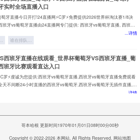
班牙实时全场直播入口
葡萄牙直播今日开打!24直播网⚡️C罗⚡️免费提供2026世界杯淘汰赛1/8决
西班牙vs葡萄牙直播由24直播网专门提供: 西班牙vs葡萄牙直播, 西班牙
免费视频直播, 西班牙vs葡萄牙高清在线比赛免费直播、 西班牙vs葡萄牙
...详情
 西班牙vs葡萄牙视频以及足球直播,世界杯直播等多项体育赛事。球迷
球
谁在排队等
赏最新的 西班牙vs葡萄牙直播
：
死？
VS西班牙直播在线观看_世界杯葡萄牙VS西班牙直播_葡
6
S西班牙比赛观看直达入口
⚡️C罗⚡️虔诚为您提供:西班牙vs葡萄牙直播,西班牙vs葡萄牙直播免费观看
全天不间断24小时直播的西班牙vs葡萄牙,西班牙vs葡萄牙无插件直播,在
诺,全场西班牙vs葡萄牙高清直播免费观看包括✅西班牙vs葡萄牙✅比赛
...详情
一时间观看到平台实时更新西班牙vs葡萄牙直播相关信息，视频、图集、
武
应俱全，关注西班牙vs葡萄牙直播最新动态，让你全方位了解赛事。24
主
【西班牙vs葡萄牙直播】在线直播观看,西班牙vs葡萄牙决赛、西班牙
空
vs葡萄牙直播_世界杯西班牙vs葡萄牙比赛直播高清入口
杯直播、西班牙vs葡
vs葡萄牙预测分析直播
哥本哈根 更新时间1970年01月01日08时00分00秒
️2026美加墨世界杯1/8决赛西班牙vs葡萄牙专属在线观赛入口开放，西班牙
Copyright © 2022-
2026
本网站. All Rights Reserved.
网站地图