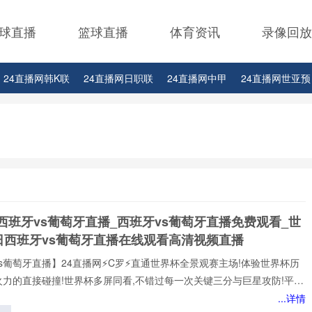
球直播
篮球直播
体育资讯
录像回放
24直播网韩K联
24直播网日职联
24直播网中甲
24直播网世亚预
24直播网西甲
24直播网德甲
24直播网欧冠
24直播网中超
西班牙vs葡萄牙直播_西班牙vs葡萄牙直播免费观看_世
日西班牙vs葡萄牙直播在线观看高清视频直播
s葡萄牙直播】24直播网⚡️C罗⚡️直通世界杯全景观赛主场!体验世界杯历
火力的直接碰撞!世界杯多屏同看,不错过每一次关键三分与巨星攻防!平台
世界杯经典快来24直播网，一起感受西班牙vs葡萄牙精彩比赛吧！西班
...详情
牙世界,尽在掌握!我们倾力打造的一站式西班牙vs葡萄牙直播平台,为您网