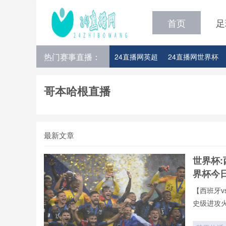
首页
足
热门赛事直播：
24直播网英超
24直播网世界杯
24直播网意甲
24直播网法甲
哥本哈根直播
最新文章
世界杯:
界杯今
【西班牙v
史级进攻
全年呈现
牙vs葡萄