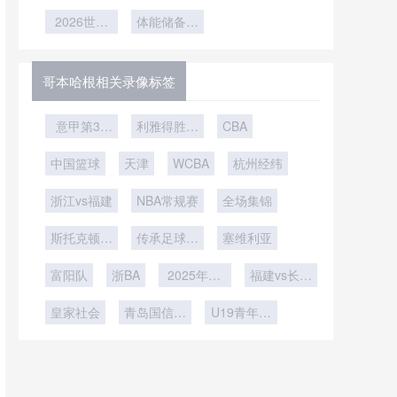
美世界杯附
重写的标
座？
球员总跑动
赛遇冷
策略模型解
热顽疾再现
加赛赛制公
题：<br />
2026世界
体能储备成
里程全解
析
杯：韩国队
平性再审
<br />
核心优势
析”
**“2026世
跑动数据或
视”
界杯扩军效
领跑
哥本哈根相关录像标签
应显现：小
组赛阶段冷
意甲第31
利雅得胜利
CBA
门频出
轮
vs阿科多
中国篮球
天津
WCBA
杭州经纬
浙江vs福建
NBA常规赛
全场集锦
斯托克顿国
传承足球明
塞维利亚
王vs撕裂之
星联赛冠军
富阳队
城混音
浙BA
组第2轮
2025年12
福建vs长沙
月4日
勇胜
皇家社会
青岛国信海
U19青年篮
天U19
球联赛小组
赛第5轮