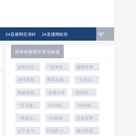
24直播网亚洲杯
24直播网欧联
哥本哈根相关资讯标签
加勒比足球
**高海拔气
骤雨突降！
的绞刑架：
压波动对
亚特兰
冰球双面战
2026世界
季军战新规
2026世界
大“活动穹
“主场失守
场：多伦多
杯中北美6
杯比赛用球
暗藏变数：
成定局？美
顶”首次闭
谁能铸就终
NHL场馆
张门票
充气标准的
美加墨世界
“蓝狮斗牛
同组即炼
加墨世界杯
合
60分钟冰
极防线？
结构性动力
杯的“开球
或重演东道
狱”
面极速变形
“日耳曼战
学调节研究
2026世界
密码”
2026南美
主折戟悲
车”的涅槃
实录
杯16城药
**
世预赛18
剧”
之路：德国
“单场定生
“2026世界
品跨境准
轮：老将体
北美世界杯
队能否重夺
死 vs 双回
入：队医通
杯39天赛
能极限的持
冠军球队8
合博弈：北
以下是为您
世界杯王
关实战手册
程：冠军队
巴西队小组
战体能分配
桑巴军团慢
久战