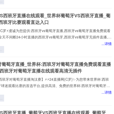
应
西班牙vs葡萄牙赛事,包括英超、西班牙vs葡萄牙等多项热门联赛。所
R
以高清品质和稳定流畅的播放呈现,打造沉浸式观赛感受西班牙vs葡萄牙
可
VS西班牙直播在线观看_世界杯葡萄牙VS西班牙直播_葡
注顶级西班牙vs葡萄牙赛事直播
：
S西班牙比赛观看直达入口
景
⚡️C罗⚡️虔诚为您提供:西班牙vs葡萄牙直播,西班牙vs葡萄牙直播免费观看
略
全天不间断24小时直播的西班牙vs葡萄牙,西班牙vs葡萄牙无插件直播,在
诺,全场西班牙vs葡萄牙高清直播免费观看包括✅西班牙vs葡萄牙✅比赛
...详情
一时间观看到平台实时更新西班牙vs葡萄牙直播相关信息，视频、图集、
应俱全，关注西班牙vs葡萄牙直播最新动态，让你全方位了解赛事。24
杯
【西班牙vs葡萄牙直播】在线直播观看,西班牙vs葡萄牙决赛、西班牙
的
对葡萄牙直播_世界杯:西班牙对葡萄牙直播免费观看直播
杯直播、西班牙vs葡
与
杯西班牙对葡萄牙直播在线观看高清无插件
*
西班牙对葡萄牙直播淘汰赛】⚡⚡24直播网{C罗}✨为您带来世界杯:西班
牙球迷观看比赛的首选平台,提供高清、免费的世界杯:西班牙对葡萄牙直
可以轻松观看世界杯:西班牙对葡萄牙顶级球队的激烈对决,提供即时数
...详情
分析、球员评分，还提供精选的进球集锦,享受无插件、无广告的观赛体
：
每个精彩瞬间。
后
间
VS西班牙直播_葡萄牙VS西班牙直播在线观看_葡萄牙