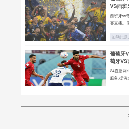
战场
VS西
西班牙vs
赛直播。 
vs葡萄牙
录像回放、
加勒比足
们可免费观
的绞刑架
2026世界
葡萄牙
杯中北美
萄牙V
张门票
24直播网
服务,提供
本站郑重承
直播,第
“海拔即
新闻等一
器：非洲
直播网提供
场如何用
西班牙
vs葡萄牙
气锁死对
_西班牙
手”
⚡️C罗⚡