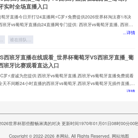
班牙实时全场直播入口
葡萄牙直播今日开打!24直播网⚡️C罗⚡️免费提供2026世界杯淘汰赛1/8决
西班牙vs葡萄牙直播由24直播网专门提供: 西班牙vs葡萄牙直播, 西班牙
免费视频直播, 西班牙vs葡萄牙高清在线比赛免费直播、 西班牙vs葡萄牙
...详情
 西班牙vs葡萄牙视频以及足球直播,世界杯直播等多项体育赛事。球迷
球
谁在排队等
赏最新的 西班牙vs葡萄牙直播
：
死？
VS西班牙直播在线观看_世界杯葡萄牙VS西班牙直播_葡
6
S西班牙比赛观看直达入口
⚡️C罗⚡️虔诚为您提供:西班牙vs葡萄牙直播,西班牙vs葡萄牙直播免费观看
全天不间断24小时直播的西班牙vs葡萄牙,西班牙vs葡萄牙无插件直播,在
诺,全场西班牙vs葡萄牙高清直播免费观看包括✅西班牙vs葡萄牙✅比赛
...详情
一时间观看到平台实时更新西班牙vs葡萄牙直播相关信息，视频、图集、
武
应俱全，关注西班牙vs葡萄牙直播最新动态，让你全方位了解赛事。24
主
【西班牙vs葡萄牙直播】在线直播观看,西班牙vs葡萄牙决赛、西班牙
空
vs葡萄牙直播_世界杯西班牙vs葡萄牙比赛直播高清入口
杯直播、西班牙vs葡
vs葡萄牙预测分析直播
2026世界杯那些酣畅淋漓的对决 更新时间1970年01月01日08时00分00
️2026美加墨世界杯1/8决赛西班牙vs葡萄牙专属在线观赛入口开放，西班牙
Copyright © 2022-
2026
本网站. All Rights Reserved.
网站地图