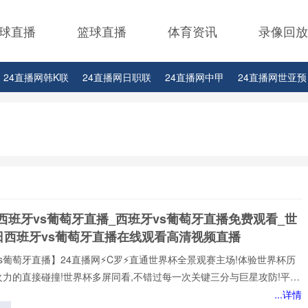
球直播
篮球直播
体育资讯
录像回放
24直播网韩K联
24直播网日职联
24直播网中甲
24直播网世亚预
24直播网西甲
24直播网德甲
24直播网欧冠
24直播网中超
西班牙vs葡萄牙直播_西班牙vs葡萄牙直播免费观看_世
日西班牙vs葡萄牙直播在线观看高清视频直播
s葡萄牙直播】24直播网⚡️C罗⚡️直通世界杯全景观赛主场!体验世界杯历
火力的直接碰撞!世界杯多屏同看,不错过每一次关键三分与巨星攻防!平台
世界杯经典快来24直播网，一起感受西班牙vs葡萄牙精彩比赛吧！西班
...详情
牙世界,尽在掌握!我们倾力打造的一站式西班牙vs葡萄牙直播平台,为您网