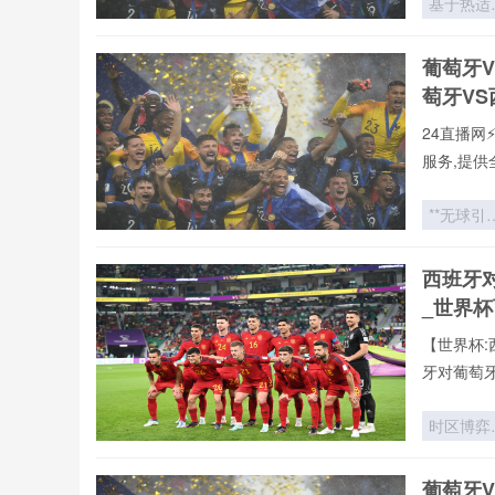
基于热适
罗全球重要
干预的VA
有直播均
裁判判罚
葡萄牙
直播网专
靠性增强
萄牙V
面向2026
世界杯场
24直播网
的优化策
服务,提供
本站郑重承
直播,第
**无球引
新闻等一
力：世界
直播网提供
战术史中
西班牙
vs葡萄牙
跑动矩阵
_世界
空间博弈*
【世界杯:
牙对葡萄
播。用户
据、战术
时区博弈
验,不错过
世界杯背
的隐形时
葡萄牙