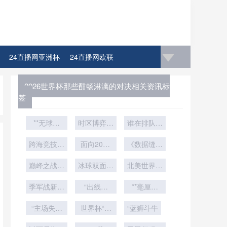
24直播网亚洲杯
24直播网欧联
2026世界杯那些酣畅淋漓的对决相关资讯标
签
**无球引
时区博弈：
谁在排队等
力：世界杯
世界杯背后
死？
战术史中的
跨海竞技物
的隐形时间
面向2026
《数据缝合
跑动矩阵与
流链：欧洲
世界杯的复
战场
百年：世界
豪门对美东
巅峰之战一
空间博弈**
合型场馆运
冰球双面战
杯用球材料
北美世界杯
世界杯的运
触即发
动员更衣室
场：多伦多
革命背后的
扩军：1/16
输效能解析
季军战新规
动线优化：
NHL场馆
“出线算
决赛如何重
算法暗战
**毫厘之
暗藏变数：
基于流转效
法：进球效
60分钟冰
塑电视广告
间：半自动
（1930-
美加墨世界
“主场失守
能的策略重
面极速变形
率如何成为
世界杯“门
越位系统如
“蓝狮斗牛
2026）》
投放格局
成定局？美
杯的“开球
小组第三的
神对决”：
实录
构
何锁定瞬间