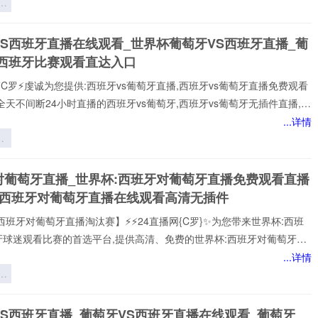
应
西班牙vs葡萄牙赛事,包括英超、西班牙vs葡萄牙等多项热门联赛。所
R
以高清品质和稳定流畅的播放呈现,打造沉浸式观赛感受西班牙vs葡萄牙
可
VS西班牙直播在线观看_世界杯葡萄牙VS西班牙直播_葡
注顶级西班牙vs葡萄牙赛事直播
：
S西班牙比赛观看直达入口
景
⚡️C罗⚡️虔诚为您提供:西班牙vs葡萄牙直播,西班牙vs葡萄牙直播免费观看
略
全天不间断24小时直播的西班牙vs葡萄牙,西班牙vs葡萄牙无插件直播,在
诺,全场西班牙vs葡萄牙高清直播免费观看包括✅西班牙vs葡萄牙✅比赛
...详情
一时间观看到平台实时更新西班牙vs葡萄牙直播相关信息，视频、图集、
应俱全，关注西班牙vs葡萄牙直播最新动态，让你全方位了解赛事。24
杯
【西班牙vs葡萄牙直播】在线直播观看,西班牙vs葡萄牙决赛、西班牙
的
对葡萄牙直播_世界杯:西班牙对葡萄牙直播免费观看直播
杯直播、西班牙vs葡
与
杯西班牙对葡萄牙直播在线观看高清无插件
*
西班牙对葡萄牙直播淘汰赛】⚡⚡24直播网{C罗}✨为您带来世界杯:西班
牙球迷观看比赛的首选平台,提供高清、免费的世界杯:西班牙对葡萄牙直
可以轻松观看世界杯:西班牙对葡萄牙顶级球队的激烈对决,提供即时数
...详情
分析、球员评分，还提供精选的进球集锦,享受无插件、无广告的观赛体
：
每个精彩瞬间。
后
间
VS西班牙直播_葡萄牙VS西班牙直播在线观看_葡萄牙