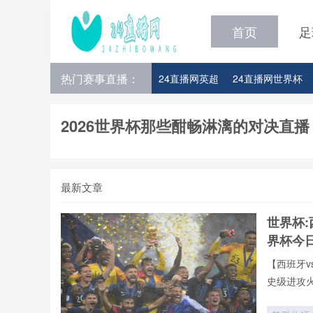
首页
足
热门赛事直播：
24直播网英超
24直播网世界杯
24直播网意甲
24直播网法甲
2026世界杯那些酣畅淋漓的对决直播
最新文章
世界杯:
界杯今
【西班牙v
史级进攻
全年呈现
牙vs葡萄