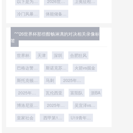
加墨世界杯
以下是为您
密码”
马丁内斯与
隐形杠杆”
2026世界
卫冕征程开
的“越线”时
或重演东道
重写的标
杯法国队遇
库尔图瓦
局遇坎
刻**
冷门风暴提
题：<br />
主折戟悲
非洲劲旅阻
体能储备成
前来袭
<br />
剧”
核心优势
击
**“2026世
界杯扩军效
2026世界杯那些酣畅淋漓的对决相关录像标
应显现：小
签
组赛阶段冷
门频出
世界杯
天津
深圳
合肥狂风
巴格达警察
斯诺克苏格
火箭vs掘金
vs吉达国民
兰公开赛第
斯托克顿国
马刺
2轮
2025年12
王vs撕裂之
月10日
2025年12
城混音
瓦伦西亚
富阳队
浙BA
月9日
博洛尼亚vs
2025年12
吴宜泽vs迈
帕尔马
月4日
克尔-霍尔
皇家社会
西甲第14
U19青年篮
特
轮
球联赛小组
赛第5轮